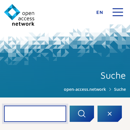
EN
Suche
open-access.network
Suche