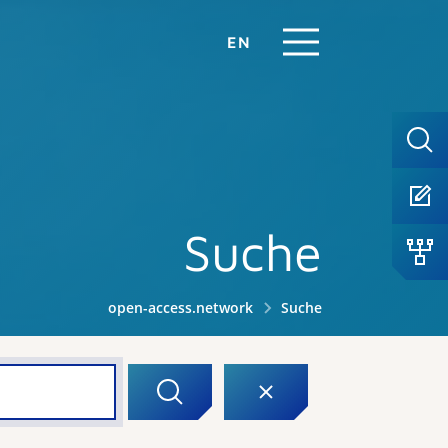
EN
Suche
open-access.network
Suche