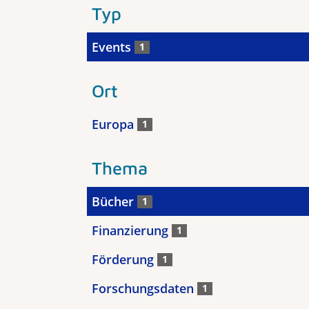
Typ
Events
1
Ort
Europa
1
Thema
Bücher
1
Finanzierung
1
Förderung
1
Forschungsdaten
1