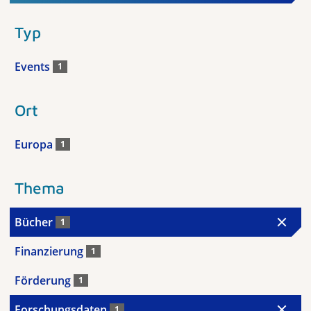
Typ
Events
1
Ort
Europa
1
Thema
Bücher
1
Finanzierung
1
Förderung
1
Forschungsdaten
1