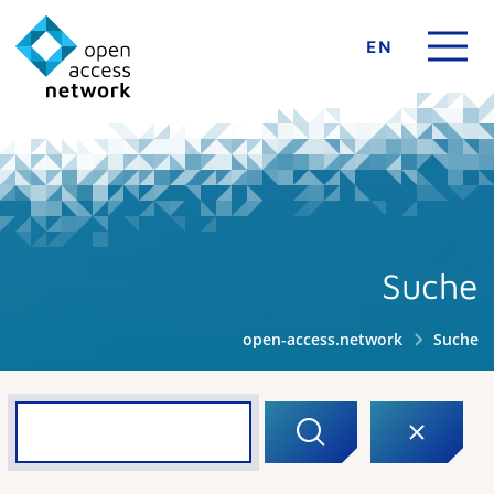
EN
Suche
open-access.network
Suche