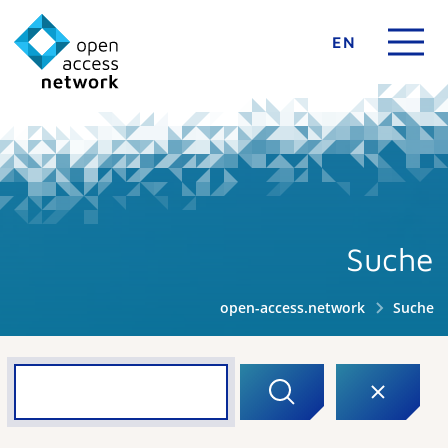
EN
Suche
open-access.network
Suche