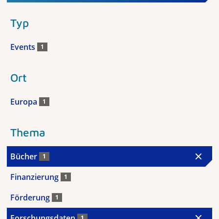
Typ
Events
1
Ort
Europa
1
Thema
Bücher
1
Finanzierung
1
Förderung
1
Forschungsdaten
1