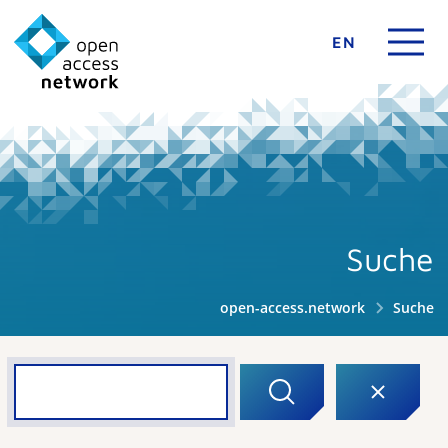
EN
Suche
open-access.network
Suche