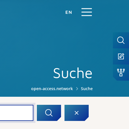
EN
Suche
open-access.network
Suche