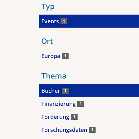
Typ
Events
1
Ort
Europa
1
Thema
Bücher
1
Finanzierung
1
Förderung
1
Forschungsdaten
1