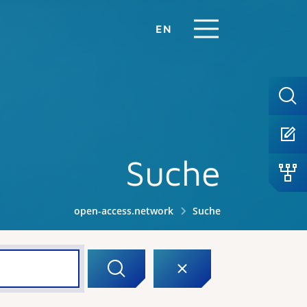
EN
Suche
open-access.network
Suche