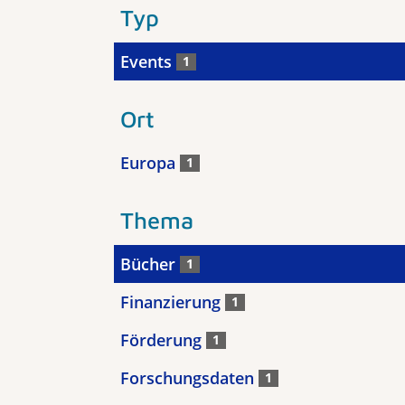
Typ
Events
1
Ort
Europa
1
Thema
Bücher
1
Finanzierung
1
Förderung
1
Forschungsdaten
1