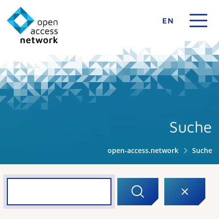
EN
Suche
open-access.network
Suche