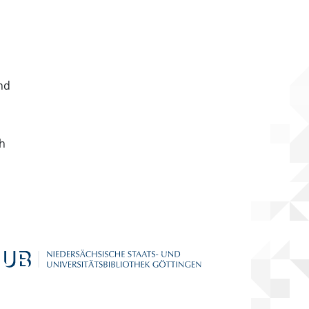
nd
ch