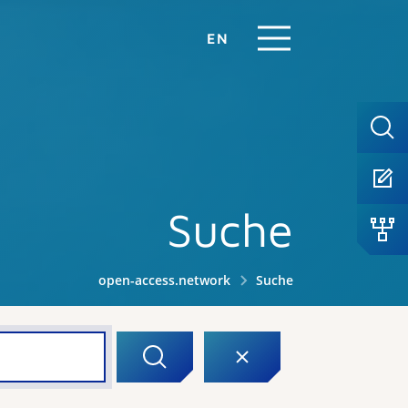
EN
Suche
open-access.network
Suche