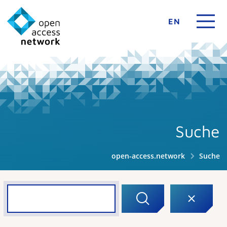
EN
Suche
open-access.network
Suche