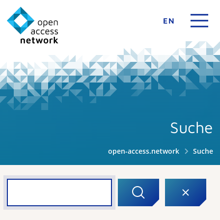
EN
Suche
open-access.network
Suche