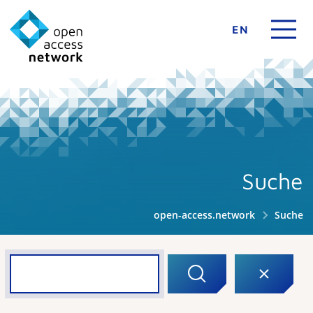
EN
Suche
open-access.network
Suche