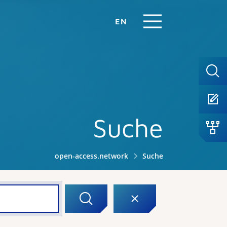
EN
Suche
open-access.network
Suche