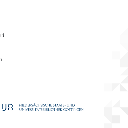
nd
ch