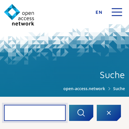
EN
Suche
open-access.network
Suche