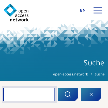
EN
Suche
open-access.network
Suche