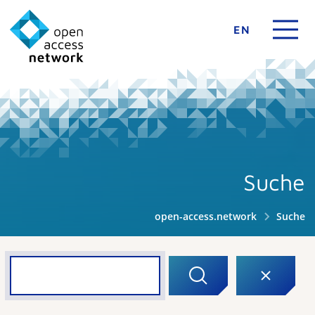
EN
Suche
open-access.network
Suche