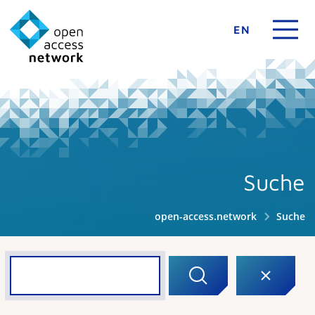
EN
Suche
open-access.network
Suche