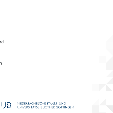
nd
ch