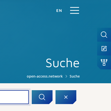
EN
Suche
open-access.network
Suche