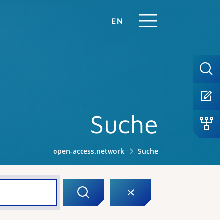
EN
Suche
open-access.network
Suche