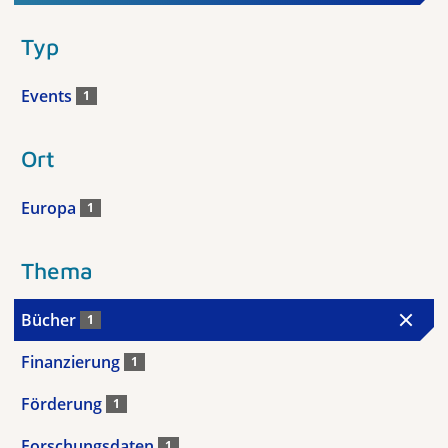
Typ
Events
1
Ort
Europa
1
Thema
Bücher
1
Finanzierung
1
Förderung
1
Forschungsdaten
1