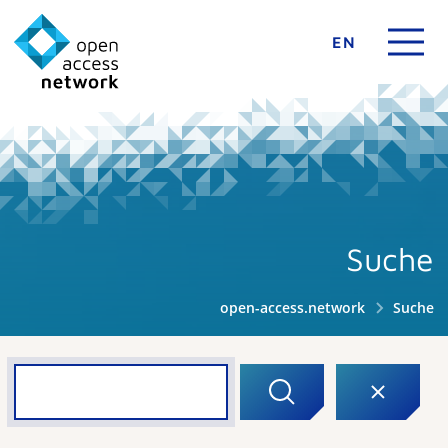
EN
Suche
open-access.network
Suche