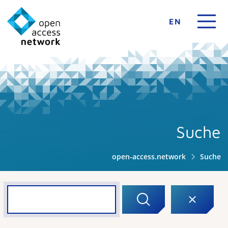
EN
Suche
open-access.network
Suche