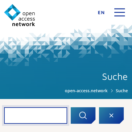
EN
Suche
open-access.network
Suche