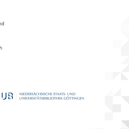
nd
ch