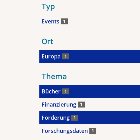
Typ
Events
1
Ort
Europa
1
Thema
Bücher
1
Finanzierung
1
Förderung
1
Forschungsdaten
1