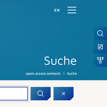
EN
Suche
open-access.network
Suche