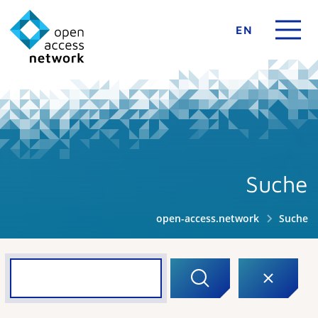
EN
Suche
open-access.network
Suche