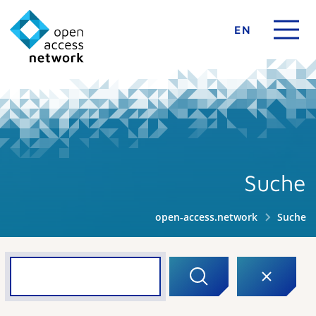
EN
Suche
open-access.network
Suche