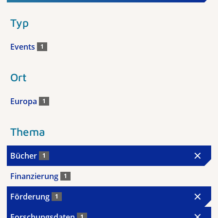
Typ
Events
1
Ort
Europa
1
Thema
Bücher
1
Finanzierung
1
Förderung
1
Forschungsdaten
1