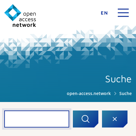
EN
Suche
open-access.network
Suche