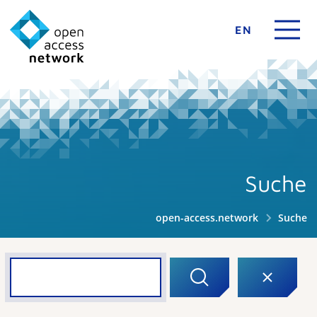
EN
Suche
open-access.network
Suche