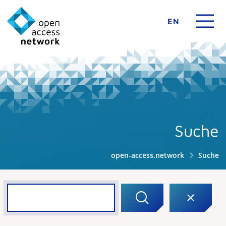
EN
Suche
open-access.network
Suche