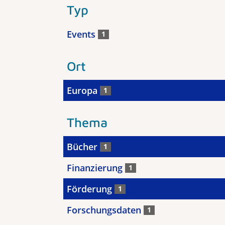
Typ
Events
1
Ort
Europa
1
Thema
Bücher
1
Finanzierung
1
Förderung
1
Forschungsdaten
1