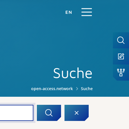
EN
Suche
open-access.network
Suche