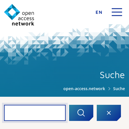
EN
Suche
open-access.network
Suche