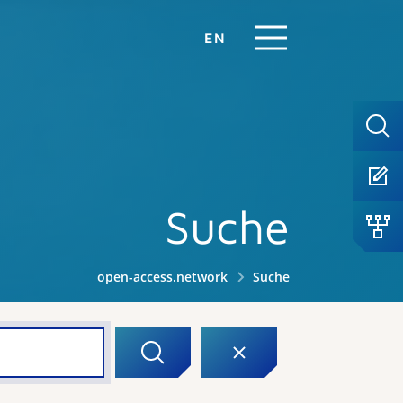
EN
Suche
open-access.network
Suche