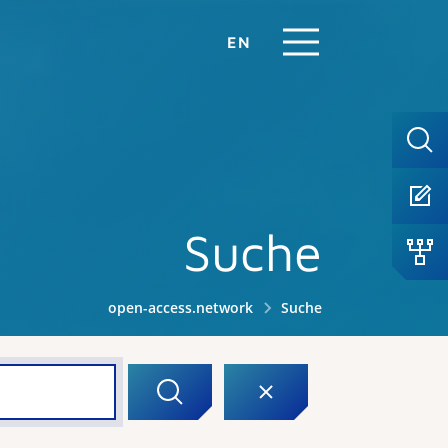
EN
Suche
open-access.network
Suche