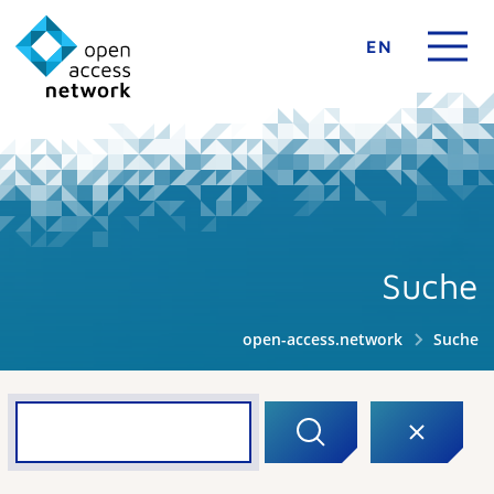
EN
Suche
open-access.network
Suche