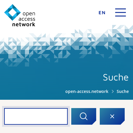
EN
Suche
open-access.network
Suche