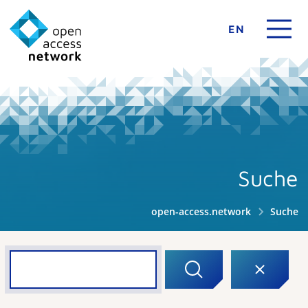
EN
Suche
open-access.network
Suche