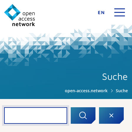
EN
Suche
open-access.network
Suche