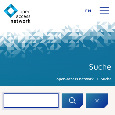
EN
Suche
open-access.network
Suche