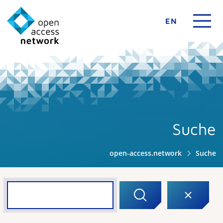
EN
Suche
open-access.network
Suche