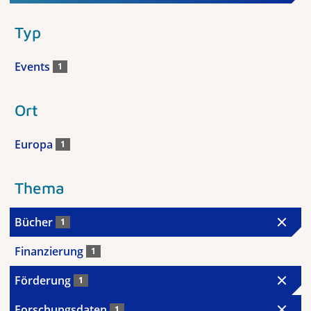
Typ
Events
1
Ort
Europa
1
Thema
Bücher
1
Finanzierung
1
Förderung
1
Forschungsdaten
1