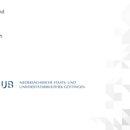
nd
ch