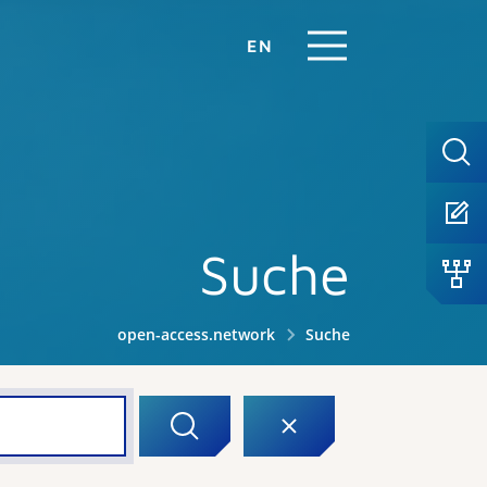
EN
Suche
open-access.network
Suche