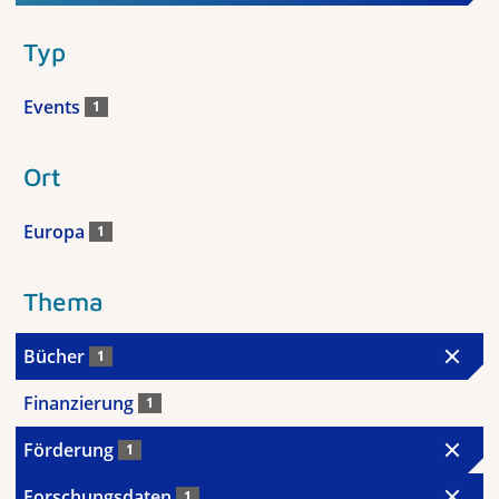
Typ
Events
1
Ort
Europa
1
Thema
Bücher
1
Finanzierung
1
Förderung
1
Forschungsdaten
1