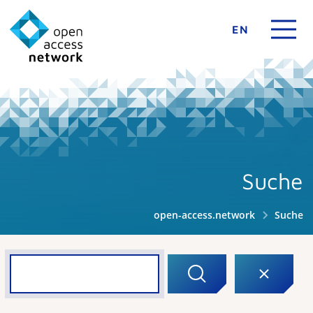
EN
Suche
open-access.network
Suche