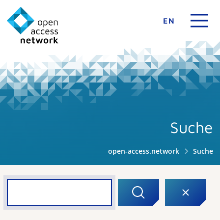
EN
Suche
open-access.network
Suche