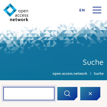
EN
Suche
open-access.network
Suche