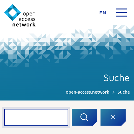
EN
Suche
open-access.network
Suche