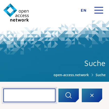
EN
Suche
open-access.network
Suche