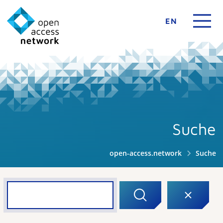
EN
Suche
open-access.network
Suche