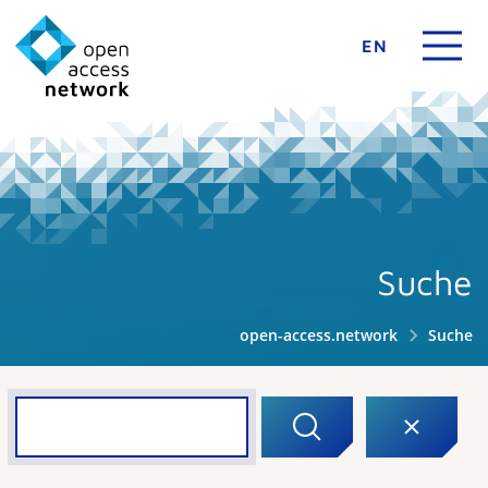
EN
Suche
open-access.network
Suche