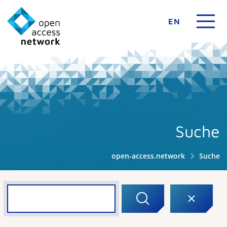
EN
Suche
open-access.network
Suche