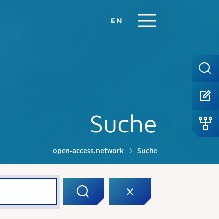
EN
Suche
open-access.network
Suche