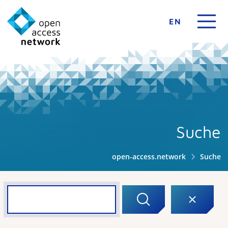
EN
Suche
open-access.network
Suche