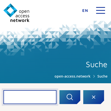
EN
Suche
open-access.network
Suche